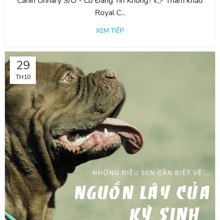
Canin Urinary S/O - Có Đáng Tin Không? 👉 Tham khảo
Royal C...
XEM TIẾP
29
TH10