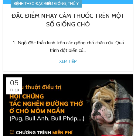
,
BỆNH THEO ĐẶC ĐIỂM GIỐNG
THÚ Y
ĐẶC ĐIỂM NHẠY CẢM THUỐC TRÊN MỘT
SỐ GIỐNG CHÓ
1. Ngộ độc thần kinh trên các giống chó chăn cừu. Quá
trình đột biến củ...
XEM TIẾP
05
TH10