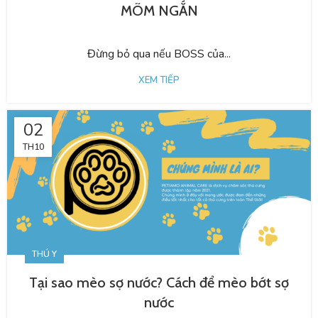
MÕM NGẮN
Đừng bỏ qua nếu BOSS của...
XEM TIẾP
02
TH10
THÚ Y
Tại sao mèo sợ nước? Cách để mèo bớt sợ
nước